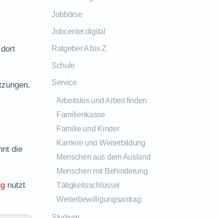
Jobbörse
Jobcenter.digital
 dort
Ratgeber A bis Z
Schule
Service
tzungen,
Arbeitslos und Arbeit finden
Familienkasse
Familie und Kinder
Karriere und Weiterbildung
nnt die
Menschen aus dem Ausland
Menschen mit Behinderung
ng
nutzt
Tätigkeitsschlüssel
Weiterbewilligungsantrag
Studium