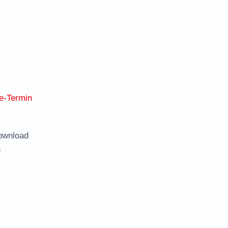
e-Termin
ownload
n