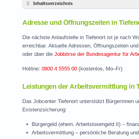
Inhaltsverzeichnis
Adresse und Öffnungszeiten in Tiefenort
Adresse und Öffnungszeiten in Tiefen
Leistungen der Arbeitsvermittlung in Tiefen
Termin vereinbaren und Bürgergeld beantr
Die nächste Anlaufstelle in Tiefenort ist je nach
erreichbar. Aktuelle Adressen, Öffnungszeiten und
Jobcenter Wartburgkreis – zuständige Stel
oder über die
Jobbörse der Bundesagentur für Arbe
Stellenangebote und Jobbörse in Tiefenort
Hotline:
0800 4 5555 00
(kostenlos, Mo–Fr)
Häufige Fragen rund ums Jobcenter
Leistungen der Arbeitsvermittlung in T
Das Jobcenter Tiefenort unterstützt Bürgerinnen u
Existenzsicherung:
Bürgergeld (ehem. Arbeitslosengeld II)
– finan
Arbeitsvermittlung
– persönliche Beratung und