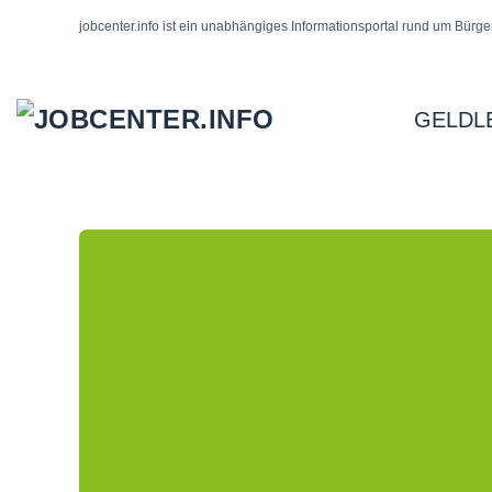
jobcenter.info ist ein unabhängiges Informationsportal rund um Bürge
Skip to main content
GELDL