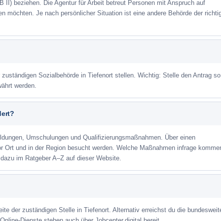
 II) beziehen. Die Agentur für Arbeit betreut Personen mit Anspruch auf
eren möchten. Je nach persönlicher Situation ist eine andere Behörde der richti
 zuständigen Sozialbehörde in Tiefenort stellen. Wichtig: Stelle den Antrag so
währt werden.
dert?
ildungen, Umschulungen und Qualifizierungsmaßnahmen. Über einen
or Ort und in der Region besucht werden. Welche Maßnahmen infrage kommen
r dazu im Ratgeber A–Z auf dieser Website.
ite der zuständigen Stelle in Tiefenort. Alternativ erreichst du die bundesweit
Online-Dienste stehen auch über Jobcenter.digital bereit.