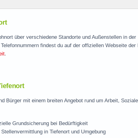
ort
ort
agen
 Wohnort über verschiedene Standorte und Außenstellen in de
 Telefonnummern findest du auf der offiziellen Webseite der
le
it
.
iefenort
nd Bürger mit einem breiten Angebot rund um Arbeit, Sozial
zielle Grundsicherung bei Bedürftigkeit
 Stellenvermittlung in Tiefenort und Umgebung