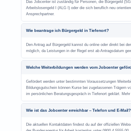
Das Jobcenter ist zuständig für Personen, die Bürgergeld (SGB
Arbeitslosengeld I (ALG I) oder die sich beruflich neu orienti
Ansprechpartner.
Wie beantrage ich Bürgergeld in Tiefenort?
Den Antrag auf Bürgergeld kannst du online oder direkt bei der
möglich, da Leistungen in der Regel erst ab Antragsdatum ge
Welche Weiterbildungen werden vom Jobcenter geför
Gefördert werden unter bestimmten Voraussetzungen Weiterb
Bildungsgutschein können Kurse bei zugelassenen Trägern v
im persönlichen Beratungsgespräch in Tiefenort geklärt. Meh
Wie ist das Jobcenter erreichbar – Telefon und E-Mail?
Die aktuellen Kontaktdaten findest du auf der offiziellen Webse
der Bundesagentur für Arbeit kostenlos unter 0800 4 5555 00. 