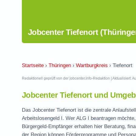
Jobcenter Tiefenort (Thüringe
Startseite
›
Thüringen
›
Wartburgkreis
›
Tiefenort
Redaktionell geprüft von der jobcenter.info-Redaktion | Aktualisiert: 
Jobcenter Tiefenort und Umgeb
Das Jobcenter Tiefenort ist die zentrale Anlaufste
Arbeitslosengeld I. Wer ALG I beantragen möchte, 
Bürgergeld-Empfänger erhalten hier Beratung, fina
der Region können Förderprogramme und Personal