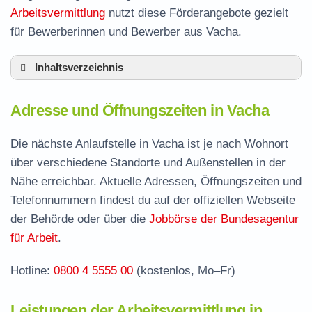
Arbeitsvermittlung
nutzt diese Förderangebote gezielt
für Bewerberinnen und Bewerber aus Vacha.
Inhaltsverzeichnis
Adresse und Öffnungszeiten in Vacha
Adresse und Öffnungszeiten in Vacha
Leistungen der Arbeitsvermittlung in Vacha
Termin vereinbaren und Bürgergeld beantragen
Die nächste Anlaufstelle in Vacha ist je nach Wohnort
über verschiedene Standorte und Außenstellen in der
Jobcenter Wartburgkreis – zuständige Stelle
Nähe erreichbar. Aktuelle Adressen, Öffnungszeiten und
Stellenangebote und Jobbörse in Vacha
Telefonnummern findest du auf der offiziellen Webseite
Häufige Fragen rund ums Jobcenter
der Behörde oder über die
Jobbörse der Bundesagentur
für Arbeit
.
Hotline:
0800 4 5555 00
(kostenlos, Mo–Fr)
Leistungen der Arbeitsvermittlung in