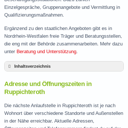
Einzelgespräche, Gruppenangebote und Vermittlung in
Qualifizierungsmaßnahmen.
Ergänzend zu den staatlichen Angeboten gibt es in
Nordrhein-Westfalen freie Träger und Beratungsstellen,
die eng mit der Behörde zusammenarbeiten. Mehr dazu
unter
Beratung und Unterstützung
.
Inhaltsverzeichnis
Adresse und Öffnungszeiten in Ruppichteroth
Adresse und Öffnungszeiten in
Leistungen der Arbeitsvermittlung in
Ruppichteroth
Ruppichteroth
Termin vereinbaren und Bürgergeld beantragen
Die nächste Anlaufstelle in Ruppichteroth ist je nach
Wohnort über verschiedene Standorte und Außenstellen
Jobcenter Rhein-Sieg-Kreis – zuständige
in der Nähe erreichbar. Aktuelle Adressen,
Stelle