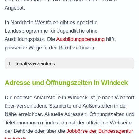
Angebot.
In Nordrhein-Westfalen gibt es spezielle
Landesprogramme für Jugendliche ohne
Ausbildungsplatz. Die
Ausbildungsberatung
hilft,
passende Wege in den Beruf zu finden.
Inhaltsverzeichnis
Adresse und Öffnungszeiten in Windeck
Adresse und Öffnungszeiten in Windeck
Leistungen der Arbeitsvermittlung in Windeck
Termin vereinbaren und Bürgergeld beantragen
Die nächste Anlaufstelle in Windeck ist je nach Wohnort
über verschiedene Standorte und Außenstellen in der
Jobcenter Rhein-Sieg-Kreis – zuständige
Nähe erreichbar. Aktuelle Adressen, Öffnungszeiten und
Stelle
Telefonnummern findest du auf der offiziellen Webseite
Stellenangebote und Jobbörse in Windeck
der Behörde oder über die
Jobbörse der Bundesagentur
Häufige Fragen rund ums Jobcenter