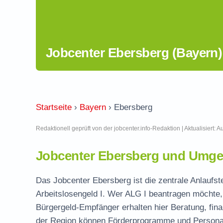
Jobcenter Ebersberg (Bayern)
Startseite
›
Bayern
›
Ebersberg
Redaktionell geprüft von der jobcenter.info-Redaktion | Aktualisiert: 
Jobcenter Ebersberg und Umge
Das Jobcenter Ebersberg ist die zentrale Anlaufste
Arbeitslosengeld I. Wer ALG I beantragen möchte, 
Bürgergeld-Empfänger erhalten hier Beratung, fina
der Region können Förderprogramme und Personal