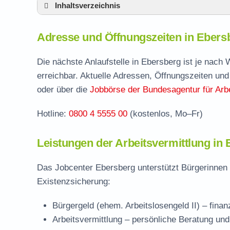
Inhaltsverzeichnis
Adresse und Öffnungszeiten in Ebersberg
Adresse und Öffnungszeiten in Ebers
Leistungen der Arbeitsvermittlung in Ebers
Termin vereinbaren und Bürgergeld beantr
Die nächste Anlaufstelle in Ebersberg ist je nach
erreichbar. Aktuelle Adressen, Öffnungszeiten und
Stellenangebote und Jobbörse in Ebersber
oder über die
Jobbörse der Bundesagentur für Arbe
Häufige Fragen rund ums Jobcenter
Hotline:
0800 4 5555 00
(kostenlos, Mo–Fr)
Leistungen der Arbeitsvermittlung in
Das Jobcenter Ebersberg unterstützt Bürgerinnen 
Existenzsicherung:
Bürgergeld (ehem. Arbeitslosengeld II)
– finan
Arbeitsvermittlung
– persönliche Beratung und