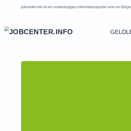
jobcenter.info ist ein unabhängiges Informationsportal rund um Bürge
Skip to main content
GELDL