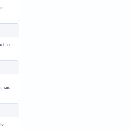
ge
o früh
, wird
ite