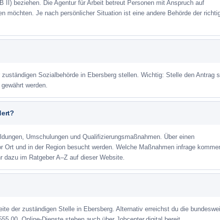
 II) beziehen. Die Agentur für Arbeit betreut Personen mit Anspruch auf
eren möchten. Je nach persönlicher Situation ist eine andere Behörde der richti
r zuständigen Sozialbehörde in Ebersberg stellen. Wichtig: Stelle den Antrag s
m gewährt werden.
dert?
ildungen, Umschulungen und Qualifizierungsmaßnahmen. Über einen
or Ort und in der Region besucht werden. Welche Maßnahmen infrage kommen
r dazu im Ratgeber A–Z auf dieser Website.
eite der zuständigen Stelle in Ebersberg. Alternativ erreichst du die bundeswe
555 00. Online-Dienste stehen auch über Jobcenter.digital bereit.