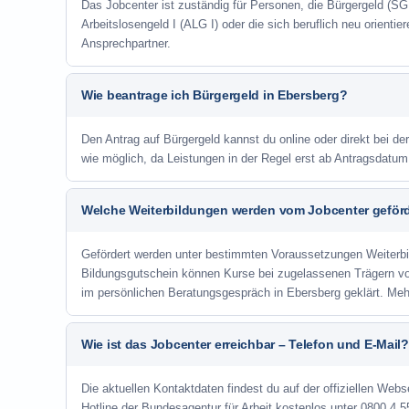
Das Jobcenter ist zuständig für Personen, die Bürgergeld (SGB
Arbeitslosengeld I (ALG I) oder die sich beruflich neu orienti
Ansprechpartner.
Wie beantrage ich Bürgergeld in Ebersberg?
Den Antrag auf Bürgergeld kannst du online oder direkt bei de
wie möglich, da Leistungen in der Regel erst ab Antragsdatu
Welche Weiterbildungen werden vom Jobcenter geför
Gefördert werden unter bestimmten Voraussetzungen Weiterb
Bildungsgutschein können Kurse bei zugelassenen Trägern v
im persönlichen Beratungsgespräch in Ebersberg geklärt. Meh
Wie ist das Jobcenter erreichbar – Telefon und E-Mail?
Die aktuellen Kontaktdaten findest du auf der offiziellen Webs
Hotline der Bundesagentur für Arbeit kostenlos unter 0800 4 5