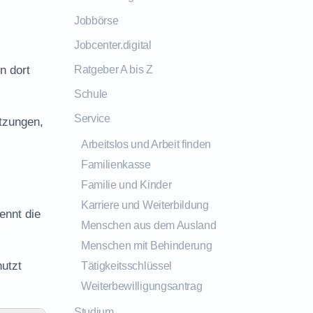
Jobbörse
Jobcenter.digital
n dort
Ratgeber A bis Z
Schule
Service
tzungen,
Arbeitslos und Arbeit finden
Familienkasse
Familie und Kinder
Karriere und Weiterbildung
ennt die
Menschen aus dem Ausland
Menschen mit Behinderung
utzt
Tätigkeitsschlüssel
Weiterbewilligungsantrag
Studium