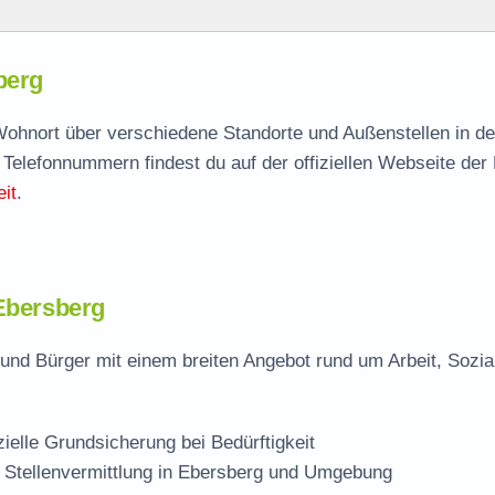
berg
berg
agen
 Wohnort über verschiedene Standorte und Außenstellen in d
 Telefonnummern findest du auf der offiziellen Webseite der
g
it
.
 Ebersberg
und Bürger mit einem breiten Angebot rund um Arbeit, Sozia
zielle Grundsicherung bei Bedürftigkeit
 Stellenvermittlung in Ebersberg und Umgebung