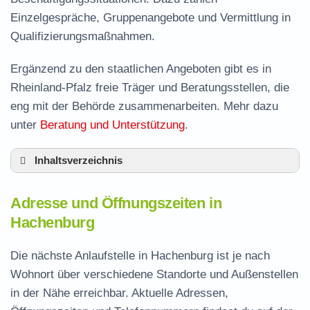
Einzelgespräche, Gruppenangebote und Vermittlung in
Qualifizierungsmaßnahmen.
Ergänzend zu den staatlichen Angeboten gibt es in
Rheinland-Pfalz freie Träger und Beratungsstellen, die
eng mit der Behörde zusammenarbeiten. Mehr dazu
unter
Beratung und Unterstützung
.
Inhaltsverzeichnis
Adresse und Öffnungszeiten in Hachenburg
Adresse und Öffnungszeiten in
Leistungen der Arbeitsvermittlung in
Hachenburg
Hachenburg
Termin vereinbaren und Bürgergeld beantragen
Die nächste Anlaufstelle in Hachenburg ist je nach
Wohnort über verschiedene Standorte und Außenstellen
Jobcenter Westerwaldkreis – zuständige
in der Nähe erreichbar. Aktuelle Adressen,
Stelle