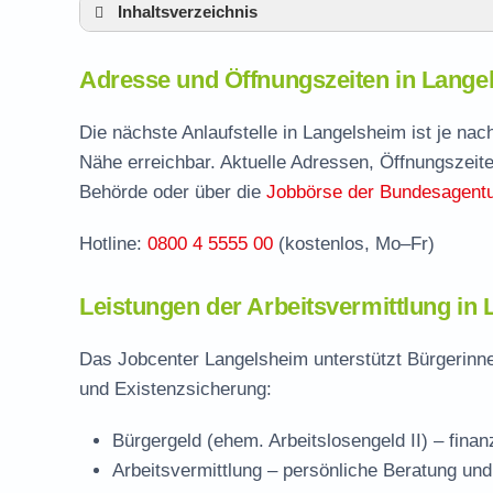
Inhaltsverzeichnis
Adresse und Öffnungszeiten in Langelshei
Adresse und Öffnungszeiten in Lange
Leistungen der Arbeitsvermittlung in Lange
Termin vereinbaren und Bürgergeld beantr
Die nächste Anlaufstelle in Langelsheim ist je na
Nähe erreichbar. Aktuelle Adressen, Öffnungszeite
Jobcenter Goslar – zuständige Stelle
Behörde oder über die
Jobbörse der Bundesagentur
Stellenangebote und Jobbörse in Langelsh
Hotline:
0800 4 5555 00
(kostenlos, Mo–Fr)
Häufige Fragen rund ums Jobcenter
Leistungen der Arbeitsvermittlung in
Das Jobcenter Langelsheim unterstützt Bürgerinne
und Existenzsicherung:
Bürgergeld (ehem. Arbeitslosengeld II)
– finan
Arbeitsvermittlung
– persönliche Beratung und