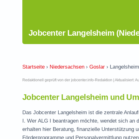
Jobcenter Langelsheim (Nied
Startseite
›
Niedersachsen
›
Goslar
›
Langelsheim
Redaktionell geprüft von der jobcenter.info-Redaktion | Aktualisiert: 
Jobcenter Langelsheim und Um
Das Jobcenter Langelsheim ist die zentrale Anlauf
I. Wer ALG I beantragen möchte, wendet sich an d
erhalten hier Beratung, finanzielle Unterstützung 
Förderprogramme und Personalvermittlung nutzen