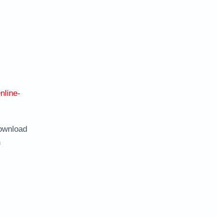
nline-
ownload
n