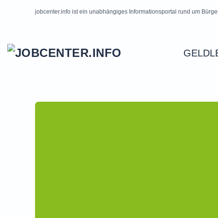
jobcenter.info ist ein unabhängiges Informationsportal rund um Bürge
Skip to main content
GELDL