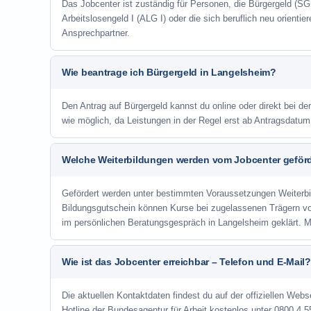
Das Jobcenter ist zuständig für Personen, die Bürgergeld (SGB
Arbeitslosengeld I (ALG I) oder die sich beruflich neu orienti
Ansprechpartner.
Wie beantrage ich Bürgergeld in Langelsheim?
Den Antrag auf Bürgergeld kannst du online oder direkt bei de
wie möglich, da Leistungen in der Regel erst ab Antragsdatu
Welche Weiterbildungen werden vom Jobcenter geför
Gefördert werden unter bestimmten Voraussetzungen Weiterb
Bildungsgutschein können Kurse bei zugelassenen Trägern v
im persönlichen Beratungsgespräch in Langelsheim geklärt. 
Wie ist das Jobcenter erreichbar – Telefon und E-Mail?
Die aktuellen Kontaktdaten findest du auf der offiziellen Webs
Hotline der Bundesagentur für Arbeit kostenlos unter 0800 4 5