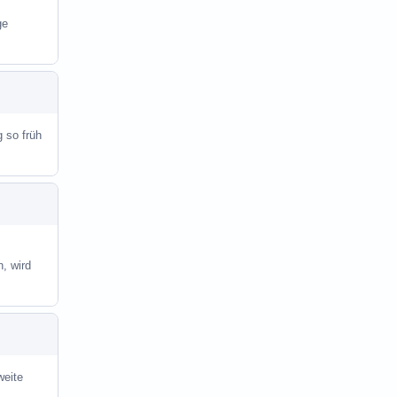
ge
g so früh
, wird
weite