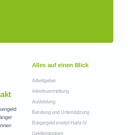
Alles auf einen Blick
Arbeitgeber
Arbeitsvermittlung
akt
Ausbildung
osengeld
Beratung und Unterstützung
fänger
Bürgergeld ersetzt Hartz IV
önnen
Geldleistungen