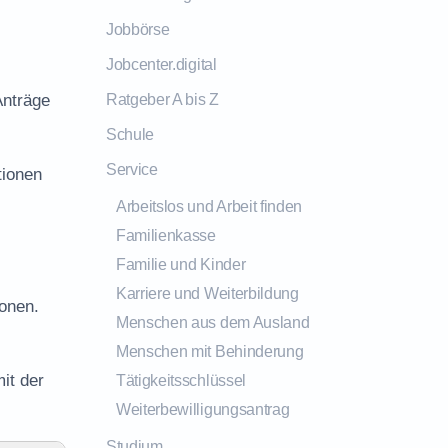
Jobbörse
Jobcenter.digital
Anträge
Ratgeber A bis Z
Schule
Service
tionen
Arbeitslos und Arbeit finden
Familienkasse
Familie und Kinder
Karriere und Weiterbildung
onen.
Menschen aus dem Ausland
Menschen mit Behinderung
it der
Tätigkeitsschlüssel
Weiterbewilligungsantrag
Studium