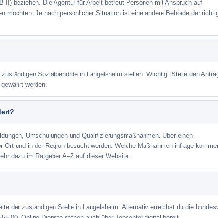
 II) beziehen. Die Agentur für Arbeit betreut Personen mit Anspruch auf
eren möchten. Je nach persönlicher Situation ist eine andere Behörde der richti
r zuständigen Sozialbehörde in Langelsheim stellen. Wichtig: Stelle den Antra
m gewährt werden.
dert?
ildungen, Umschulungen und Qualifizierungsmaßnahmen. Über einen
or Ort und in der Region besucht werden. Welche Maßnahmen infrage kommen
Mehr dazu im Ratgeber A–Z auf dieser Website.
eite der zuständigen Stelle in Langelsheim. Alternativ erreichst du die bundes
555 00. Online-Dienste stehen auch über Jobcenter.digital bereit.