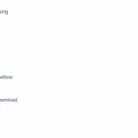
bung
ellste
ownload
n