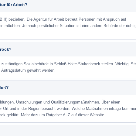
ur für Arbeit?
 II) beziehen. Die Agentur für Arbeit betreut Personen mit Anspruch auf
eren möchten. Je nach persönlicher Situation ist eine andere Behörde der richti
brock?
r zuständigen Sozialbehörde in Schloß Holte-Stukenbrock stellen. Wichtig: St
ab Antragsdatum gewährt werden.
dert?
ildungen, Umschulungen und Qualifizierungsmaßnahmen. Über einen
or Ort und in der Region besucht werden. Welche Maßnahmen infrage kommen
ock geklärt. Mehr dazu im Ratgeber A–Z auf dieser Website.