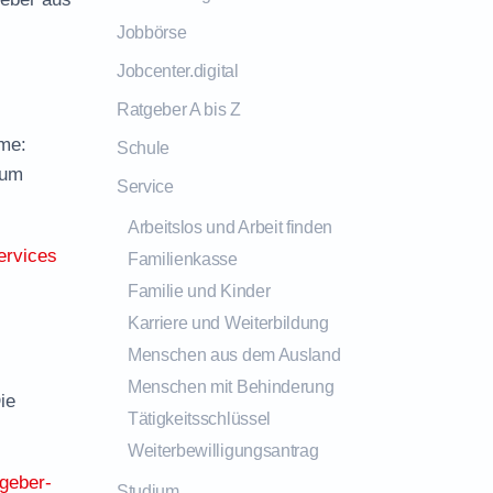
Jobbörse
Jobcenter.digital
Ratgeber A bis Z
mme:
Schule
zum
Service
Arbeitslos und Arbeit finden
ervices
Familienkasse
Familie und Kinder
Karriere und Weiterbildung
Menschen aus dem Ausland
Menschen mit Behinderung
ie
Tätigkeitsschlüssel
Weiterbewilligungsantrag
tgeber-
Studium