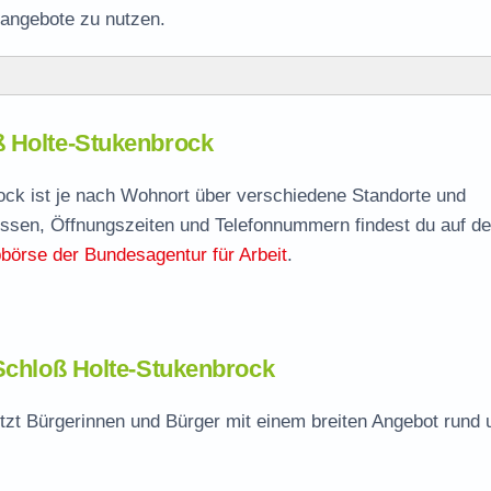
rangebote zu nutzen.
te-Stukenbrock
ß Holte-Stukenbrock
oß Holte-Stukenbrock
agen
rock ist je nach Wohnort über verschiedene Standorte und
ressen, Öffnungszeiten und Telefonnummern findest du auf de
börse der Bundesagentur für Arbeit
.
olte-Stukenbrock
 Schloß Holte-Stukenbrock
tzt Bürgerinnen und Bürger mit einem breiten Angebot rund