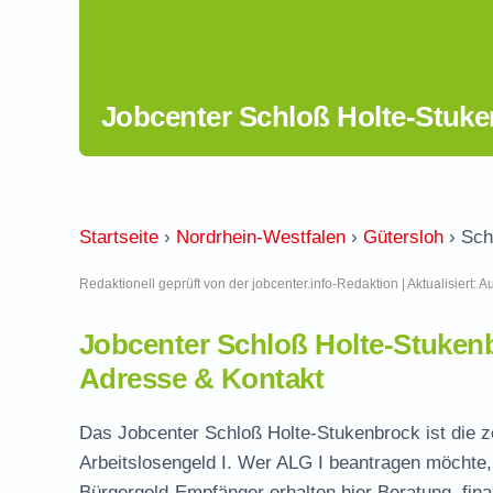
Jobcenter Schloß Holte-Stuke
Startseite
›
Nordrhein-Westfalen
›
Gütersloh
›
Sch
Redaktionell geprüft von der jobcenter.info-Redaktion | Aktualisiert: 
Jobcenter Schloß Holte-Stuke
Adresse & Kontakt
Das Jobcenter Schloß Holte-Stukenbrock ist die ze
Arbeitslosengeld I. Wer ALG I beantragen möchte, 
Bürgergeld-Empfänger erhalten hier Beratung, fina