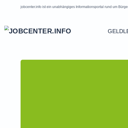
jobcenter.info ist ein unabhängiges Informationsportal rund um Bürge
Skip to main content
GELDL