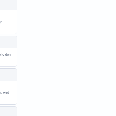
ge
elle den
, wird