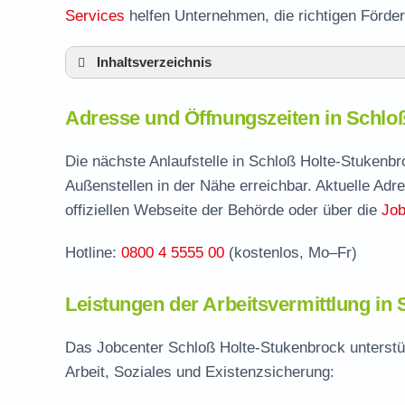
Services
helfen Unternehmen, die richtigen Förde
Inhaltsverzeichnis
Adresse und Öffnungszeiten in Schloß Hol
Adresse und Öffnungszeiten in Schlo
Leistungen der Arbeitsvermittlung in Schl
Termin vereinbaren und Bürgergeld beantr
Die nächste Anlaufstelle in Schloß Holte-Stukenb
Außenstellen in der Nähe erreichbar. Aktuelle Ad
Jobcenter Gütersloh – zuständige Stelle
offiziellen Webseite der Behörde oder über die
Job
Stellenangebote und Jobbörse in Schloß H
Hotline:
0800 4 5555 00
(kostenlos, Mo–Fr)
Häufige Fragen rund ums Jobcenter
Leistungen der Arbeitsvermittlung in
Das Jobcenter Schloß Holte-Stukenbrock unterstü
Arbeit, Soziales und Existenzsicherung: