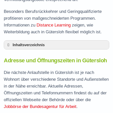
Besonders Berufsrückkehrer und Geringqualifizierte
profitieren von maßgeschneiderten Programmen.
Informationen zu
Distance Learning
zeigen, wie
Weiterbildung auch in Gütersloh flexibel möglich ist.
Inhaltsverzeichnis
Adresse und Öffnungszeiten in Gütersloh
Adresse und Öffnungszeiten in Gütersloh
Leistungen der Arbeitsvermittlung in Gütersloh
Termin vereinbaren und Bürgergeld beantragen
Die nächste Anlaufstelle in Gütersloh ist je nach
Wohnort über verschiedene Standorte und Außenstellen
Stellenangebote und Jobbörse in Gütersloh
in der Nähe erreichbar. Aktuelle Adressen,
Häufige Fragen rund ums Jobcenter
Öffnungszeiten und Telefonnummern findest du auf der
offiziellen Webseite der Behörde oder über die
Jobbörse der Bundesagentur für Arbeit
.