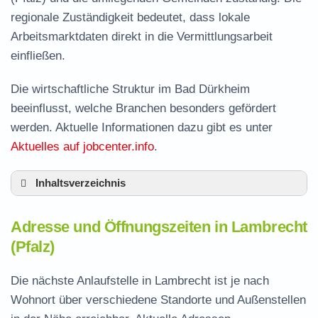
regionale Zuständigkeit bedeutet, dass lokale
Arbeitsmarktdaten direkt in die Vermittlungsarbeit
einfließen.
Die wirtschaftliche Struktur im Bad Dürkheim
beeinflusst, welche Branchen besonders gefördert
werden. Aktuelle Informationen dazu gibt es unter
Aktuelles auf jobcenter.info
.
Inhaltsverzeichnis
Adresse und Öffnungszeiten in Lambrecht
Adresse und Öffnungszeiten in Lambrecht
Leistungen der Arbeitsvermittlung in
(Pfalz)
Lambrecht
Termin vereinbaren und Bürgergeld beantragen
Die nächste Anlaufstelle in Lambrecht ist je nach
Wohnort über verschiedene Standorte und Außenstellen
Jobcenter Bad Dürkheim – zuständige Stelle