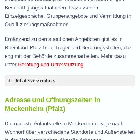
Beschäftigungssituationen. Dazu zählen
Einzelgespräche, Gruppenangebote und Vermittlung in
Qualifizierungsmaßnahmen.
Ergänzend zu den staatlichen Angeboten gibt es in
Rheinland-Pfalz freie Träger und Beratungsstellen, die
eng mit der Behörde zusammenarbeiten. Mehr dazu
unter
Beratung und Unterstützung
.
Inhaltsverzeichnis
Adresse und Öffnungszeiten in Meckenheim
Adresse und Öffnungszeiten in
Leistungen der Arbeitsvermittlung in
Meckenheim (Pfalz)
Meckenheim
Termin vereinbaren und Bürgergeld beantragen
Die nächste Anlaufstelle in Meckenheim ist je nach
Wohnort über verschiedene Standorte und Außenstellen
Jobcenter Bad Dürkheim – zuständige Stelle