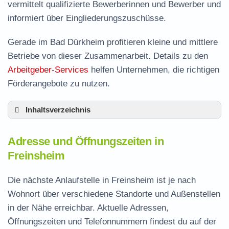
vermittelt qualifizierte Bewerberinnen und Bewerber und
informiert über Eingliederungszuschüsse.
Gerade im Bad Dürkheim profitieren kleine und mittlere
Betriebe von dieser Zusammenarbeit. Details zu den
Arbeitgeber-Services
helfen Unternehmen, die richtigen
Förderangebote zu nutzen.
Inhaltsverzeichnis
Adresse und Öffnungszeiten in Freinsheim
Adresse und Öffnungszeiten in
Leistungen der Arbeitsvermittlung in
Freinsheim
Freinsheim
Termin vereinbaren und Bürgergeld beantragen
Die nächste Anlaufstelle in Freinsheim ist je nach
Wohnort über verschiedene Standorte und Außenstellen
Jobcenter Bad Dürkheim – zuständige Stelle
in der Nähe erreichbar. Aktuelle Adressen,
Stellenangebote und Jobbörse in Freinsheim
Öffnungszeiten und Telefonnummern findest du auf der