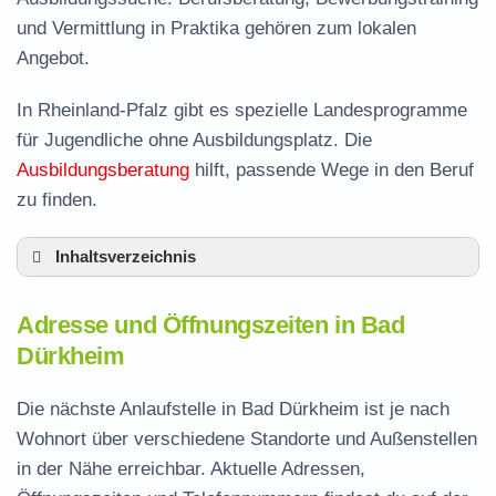
und Vermittlung in Praktika gehören zum lokalen
Angebot.
In Rheinland-Pfalz gibt es spezielle Landesprogramme
für Jugendliche ohne Ausbildungsplatz. Die
Ausbildungsberatung
hilft, passende Wege in den Beruf
zu finden.
Inhaltsverzeichnis
Adresse und Öffnungszeiten in Bad Dürkheim
Adresse und Öffnungszeiten in Bad
Leistungen der Arbeitsvermittlung in Bad
Dürkheim
Dürkheim
Termin vereinbaren und Bürgergeld beantragen
Die nächste Anlaufstelle in Bad Dürkheim ist je nach
Wohnort über verschiedene Standorte und Außenstellen
Stellenangebote und Jobbörse in Bad
in der Nähe erreichbar. Aktuelle Adressen,
Dürkheim