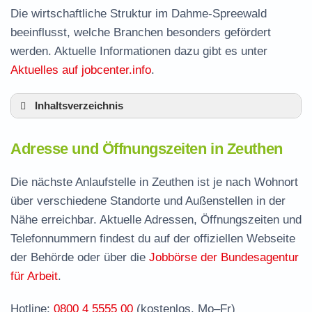
Die wirtschaftliche Struktur im Dahme-Spreewald
beeinflusst, welche Branchen besonders gefördert
werden. Aktuelle Informationen dazu gibt es unter
Aktuelles auf jobcenter.info
.
Inhaltsverzeichnis
Adresse und Öffnungszeiten in Zeuthen
Adresse und Öffnungszeiten in Zeuthen
Leistungen der Arbeitsvermittlung in Zeuthen
Termin vereinbaren und Bürgergeld beantragen
Die nächste Anlaufstelle in Zeuthen ist je nach Wohnort
über verschiedene Standorte und Außenstellen in der
Jobcenter Dahme-Spreewald – zuständige
Nähe erreichbar. Aktuelle Adressen, Öffnungszeiten und
Stelle
Telefonnummern findest du auf der offiziellen Webseite
Stellenangebote und Jobbörse in Zeuthen
der Behörde oder über die
Jobbörse der Bundesagentur
Häufige Fragen rund ums Jobcenter
für Arbeit
.
Hotline:
0800 4 5555 00
(kostenlos, Mo–Fr)