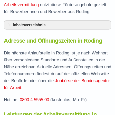
Arbeitsvermittlung
nutzt diese Förderangebote gezielt
für Bewerberinnen und Bewerber aus Roding.
Inhaltsverzeichnis
Adresse und Öffnungszeiten in Roding
Adresse und Öffnungszeiten in Roding
Leistungen der Arbeitsvermittlung in Roding
Termin vereinbaren und Bürgergeld beantragen
Die nächste Anlaufstelle in Roding ist je nach Wohnort
über verschiedene Standorte und Außenstellen in der
Jobcenter Cham – zuständige Stelle
Nähe erreichbar. Aktuelle Adressen, Öffnungszeiten und
Stellenangebote und Jobbörse in Roding
Telefonnummern findest du auf der offiziellen Webseite
Häufige Fragen rund ums Jobcenter
der Behörde oder über die
Jobbörse der Bundesagentur
für Arbeit
.
Hotline:
0800 4 5555 00
(kostenlos, Mo–Fr)
Leistungen der Arbeitsvermittlung in