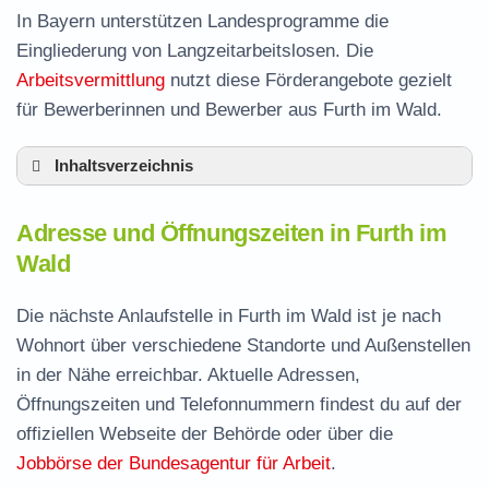
In Bayern unterstützen Landesprogramme die
Eingliederung von Langzeitarbeitslosen. Die
Arbeitsvermittlung
nutzt diese Förderangebote gezielt
für Bewerberinnen und Bewerber aus Furth im Wald.
Inhaltsverzeichnis
Adresse und Öffnungszeiten in Furth im Wald
Adresse und Öffnungszeiten in Furth im
Leistungen der Arbeitsvermittlung in Furth im
Wald
Wald
Termin vereinbaren und Bürgergeld beantragen
Die nächste Anlaufstelle in Furth im Wald ist je nach
Wohnort über verschiedene Standorte und Außenstellen
Jobcenter Cham – zuständige Stelle
in der Nähe erreichbar. Aktuelle Adressen,
Stellenangebote und Jobbörse in Furth im
Öffnungszeiten und Telefonnummern findest du auf der
Wald
offiziellen Webseite der Behörde oder über die
Häufige Fragen rund ums Jobcenter
Jobbörse der Bundesagentur für Arbeit
.