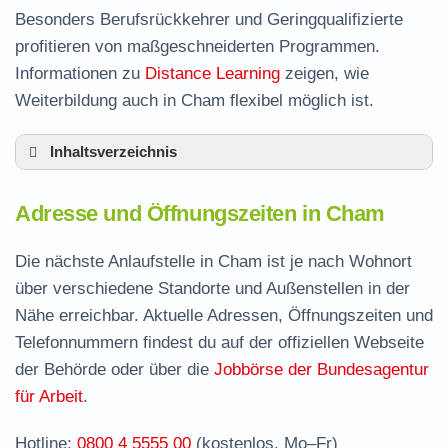
Besonders Berufsrückkehrer und Geringqualifizierte
profitieren von maßgeschneiderten Programmen.
Informationen zu
Distance Learning
zeigen, wie
Weiterbildung auch in Cham flexibel möglich ist.
Inhaltsverzeichnis
Adresse und Öffnungszeiten in Cham
Adresse und Öffnungszeiten in Cham
Leistungen der Arbeitsvermittlung in Cham
Termin vereinbaren und Bürgergeld beantragen
Die nächste Anlaufstelle in Cham ist je nach Wohnort
über verschiedene Standorte und Außenstellen in der
Stellenangebote und Jobbörse in Cham
Nähe erreichbar. Aktuelle Adressen, Öffnungszeiten und
Häufige Fragen rund ums Jobcenter
Telefonnummern findest du auf der offiziellen Webseite
der Behörde oder über die
Jobbörse der Bundesagentur
für Arbeit
.
Hotline:
0800 4 5555 00
(kostenlos, Mo–Fr)