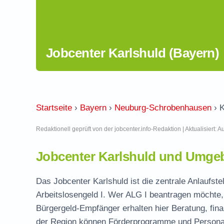
Jobcenter Karlshuld (Bayern)
Startseite
›
Bayern
›
Neuburg-Schrobenhausen
›
K
Redaktionell geprüft von der jobcenter.info-Redaktion | Aktualisiert: 
Jobcenter Karlshuld und Umgeb
Das Jobcenter Karlshuld ist die zentrale Anlaufs
Arbeitslosengeld I. Wer ALG I beantragen möchte, 
Bürgergeld-Empfänger erhalten hier Beratung, fina
der Region können Förderprogramme und Personal