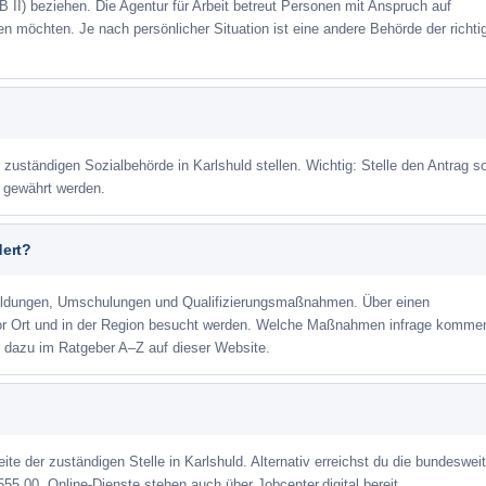
 II) beziehen. Die Agentur für Arbeit betreut Personen mit Anspruch auf
eren möchten. Je nach persönlicher Situation ist eine andere Behörde der richti
 zuständigen Sozialbehörde in Karlshuld stellen. Wichtig: Stelle den Antrag so
m gewährt werden.
dert?
ildungen, Umschulungen und Qualifizierungsmaßnahmen. Über einen
or Ort und in der Region besucht werden. Welche Maßnahmen infrage kommen
r dazu im Ratgeber A–Z auf dieser Website.
ite der zuständigen Stelle in Karlshuld. Alternativ erreichst du die bundeswei
555 00. Online-Dienste stehen auch über Jobcenter.digital bereit.