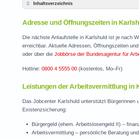
Inhaltsverzeichnis
Adresse und Öffnungszeiten in Karlshuld
Adresse und Öffnungszeiten in Karlsh
Leistungen der Arbeitsvermittlung in Karlsh
Termin vereinbaren und Bürgergeld beantr
Die nächste Anlaufstelle in Karlshuld ist je nach
erreichbar. Aktuelle Adressen, Öffnungszeiten und
Jobcenter Neuburg-Schrobenhausen – zust
oder über die
Jobbörse der Bundesagentur für Arbe
Stellenangebote und Jobbörse in Karlshuld
Hotline:
0800 4 5555 00
(kostenlos, Mo–Fr)
Häufige Fragen rund ums Jobcenter
Leistungen der Arbeitsvermittlung in 
Das Jobcenter Karlshuld unterstützt Bürgerinnen 
Existenzsicherung:
Bürgergeld (ehem. Arbeitslosengeld II)
– finan
Arbeitsvermittlung
– persönliche Beratung und