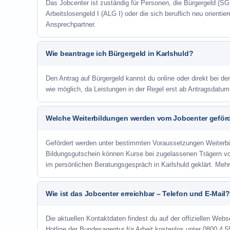
Das Jobcenter ist zuständig für Personen, die Bürgergeld (SGB
Arbeitslosengeld I (ALG I) oder die sich beruflich neu orienti
Ansprechpartner.
Wie beantrage ich Bürgergeld in Karlshuld?
Den Antrag auf Bürgergeld kannst du online oder direkt bei der
wie möglich, da Leistungen in der Regel erst ab Antragsdatu
Welche Weiterbildungen werden vom Jobcenter geför
Gefördert werden unter bestimmten Voraussetzungen Weiterb
Bildungsgutschein können Kurse bei zugelassenen Trägern v
im persönlichen Beratungsgespräch in Karlshuld geklärt. Meh
Wie ist das Jobcenter erreichbar – Telefon und E-Mail?
Die aktuellen Kontaktdaten findest du auf der offiziellen Webse
Hotline der Bundesagentur für Arbeit kostenlos unter 0800 4 5