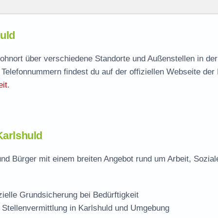
uld
uld
agen
 Wohnort über verschiedene Standorte und Außenstellen in de
 Telefonnummern findest du auf der offiziellen Webseite der
ändige Stelle
it
.
Karlshuld
und Bürger mit einem breiten Angebot rund um Arbeit, Sozial
zielle Grundsicherung bei Bedürftigkeit
 Stellenvermittlung in Karlshuld und Umgebung