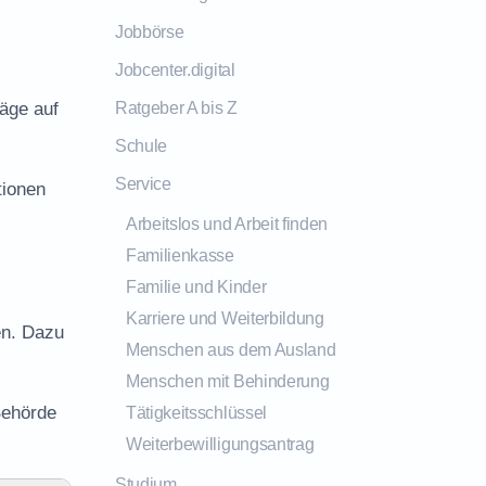
Jobbörse
Jobcenter.digital
räge auf
Ratgeber A bis Z
Schule
Service
tionen
Arbeitslos und Arbeit finden
Familienkasse
Familie und Kinder
Karriere und Weiterbildung
en. Dazu
Menschen aus dem Ausland
Menschen mit Behinderung
Behörde
Tätigkeitsschlüssel
Weiterbewilligungsantrag
Studium