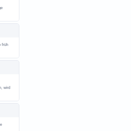
ge
 früh
, wird
te