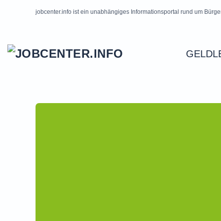
jobcenter.info ist ein unabhängiges Informationsportal rund um Bürge
Skip to main content
GELDL