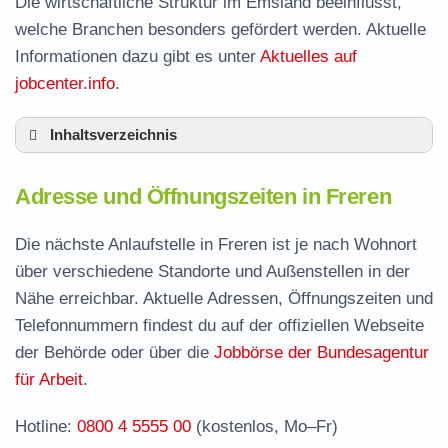
Die wirtschaftliche Struktur im Emsland beeinflusst,
welche Branchen besonders gefördert werden. Aktuelle
Informationen dazu gibt es unter
Aktuelles auf
jobcenter.info
.
Inhaltsverzeichnis
Adresse und Öffnungszeiten in Freren
Adresse und Öffnungszeiten in Freren
Leistungen der Arbeitsvermittlung in Freren
Termin vereinbaren und Bürgergeld beantragen
Die nächste Anlaufstelle in Freren ist je nach Wohnort
über verschiedene Standorte und Außenstellen in der
Jobcenter Emsland – zuständige Stelle
Nähe erreichbar. Aktuelle Adressen, Öffnungszeiten und
Stellenangebote und Jobbörse in Freren
Telefonnummern findest du auf der offiziellen Webseite
Häufige Fragen rund ums Jobcenter
der Behörde oder über die
Jobbörse der Bundesagentur
für Arbeit
.
Hotline:
0800 4 5555 00
(kostenlos, Mo–Fr)