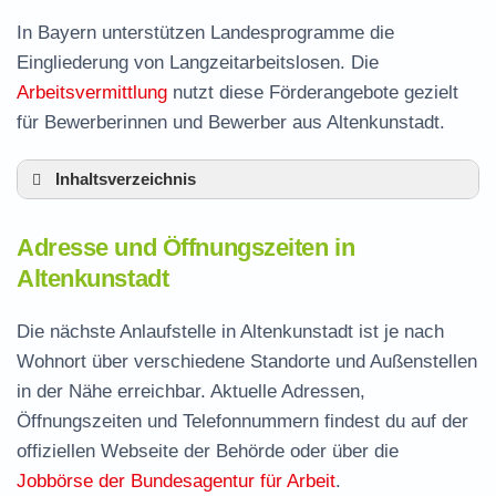
In Bayern unterstützen Landesprogramme die
Eingliederung von Langzeitarbeitslosen. Die
Arbeitsvermittlung
nutzt diese Förderangebote gezielt
für Bewerberinnen und Bewerber aus Altenkunstadt.
Inhaltsverzeichnis
Adresse und Öffnungszeiten in Altenkunstadt
Adresse und Öffnungszeiten in
Leistungen der Arbeitsvermittlung in
Altenkunstadt
Altenkunstadt
Termin vereinbaren und Bürgergeld beantragen
Die nächste Anlaufstelle in Altenkunstadt ist je nach
Wohnort über verschiedene Standorte und Außenstellen
Jobcenter Lichtenfels – zuständige Stelle
in der Nähe erreichbar. Aktuelle Adressen,
Stellenangebote und Jobbörse in Altenkunstadt
Öffnungszeiten und Telefonnummern findest du auf der
Häufige Fragen rund ums Jobcenter
offiziellen Webseite der Behörde oder über die
Jobbörse der Bundesagentur für Arbeit
.