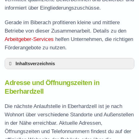
informiert über Eingliederungszuschüsse.
Gerade im Biberach profitieren kleine und mittlere
Betriebe von dieser Zusammenarbeit. Details zu den
Arbeitgeber-Services
helfen Unternehmen, die richtigen
Förderangebote zu nutzen.
Inhaltsverzeichnis
Adresse und Öffnungszeiten in Eberhardzell
Adresse und Öffnungszeiten in
Leistungen der Arbeitsvermittlung in
Eberhardzell
Eberhardzell
Termin vereinbaren und Bürgergeld beantragen
Die nächste Anlaufstelle in Eberhardzell ist je nach
Wohnort über verschiedene Standorte und Außenstellen
Jobcenter Biberach – zuständige Stelle
in der Nähe erreichbar. Aktuelle Adressen,
Stellenangebote und Jobbörse in Eberhardzell
Öffnungszeiten und Telefonnummern findest du auf der
Häufige Fragen rund ums Jobcenter