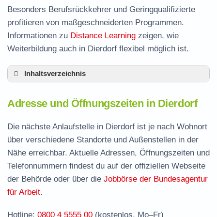
Besonders Berufsrückkehrer und Geringqualifizierte
profitieren von maßgeschneiderten Programmen.
Informationen zu
Distance Learning
zeigen, wie
Weiterbildung auch in Dierdorf flexibel möglich ist.
Inhaltsverzeichnis
Adresse und Öffnungszeiten in Dierdorf
Adresse und Öffnungszeiten in Dierdorf
Leistungen der Arbeitsvermittlung in Dierdorf
Termin vereinbaren und Bürgergeld beantragen
Die nächste Anlaufstelle in Dierdorf ist je nach Wohnort
über verschiedene Standorte und Außenstellen in der
Jobcenter Neuwied – zuständige Stelle
Nähe erreichbar. Aktuelle Adressen, Öffnungszeiten und
Stellenangebote und Jobbörse in Dierdorf
Telefonnummern findest du auf der offiziellen Webseite
Häufige Fragen rund ums Jobcenter
der Behörde oder über die
Jobbörse der Bundesagentur
für Arbeit
.
Hotline:
0800 4 5555 00
(kostenlos, Mo–Fr)