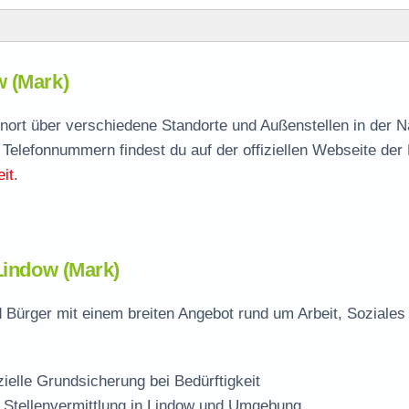
w (Mark)
w
agen
hnort über verschiedene Standorte und Außenstellen in der 
 Telefonnummern findest du auf der offiziellen Webseite der
Stelle
it
.
Lindow (Mark)
 Bürger mit einem breiten Angebot rund um Arbeit, Soziales
zielle Grundsicherung bei Bedürftigkeit
 Stellenvermittlung in Lindow und Umgebung