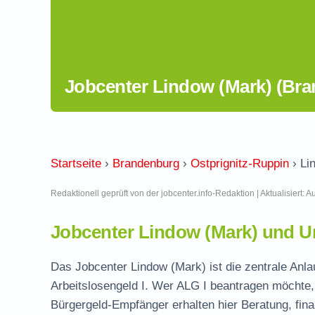
Jobcenter Lindow (Mark) (Br
Startseite
›
Brandenburg
›
Ostprignitz-Ruppin
›
Li
Redaktionell geprüft von der jobcenter.info-Redaktion | Aktualisiert: 
Jobcenter Lindow (Mark) und U
Das Jobcenter Lindow (Mark) ist die zentrale Anla
Arbeitslosengeld I. Wer ALG I beantragen möchte, 
Bürgergeld-Empfänger erhalten hier Beratung, fina