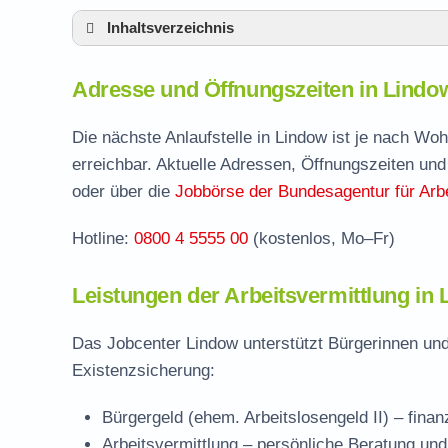
Inhaltsverzeichnis
Adresse und Öffnungszeiten in Lindow
Adresse und Öffnungszeiten in Lindo
Leistungen der Arbeitsvermittlung in Lindo
Termin vereinbaren und Bürgergeld beantr
Die nächste Anlaufstelle in Lindow ist je nach Wo
erreichbar. Aktuelle Adressen, Öffnungszeiten und
Jobcenter Ostprignitz-Ruppin – zuständige 
oder über die
Jobbörse der Bundesagentur für Arbe
Stellenangebote und Jobbörse in Lindow
Hotline:
0800 4 5555 00
(kostenlos, Mo–Fr)
Häufige Fragen rund ums Jobcenter
Leistungen der Arbeitsvermittlung in 
Das Jobcenter Lindow unterstützt Bürgerinnen und
Existenzsicherung:
Bürgergeld (ehem. Arbeitslosengeld II)
– finan
Arbeitsvermittlung
– persönliche Beratung und