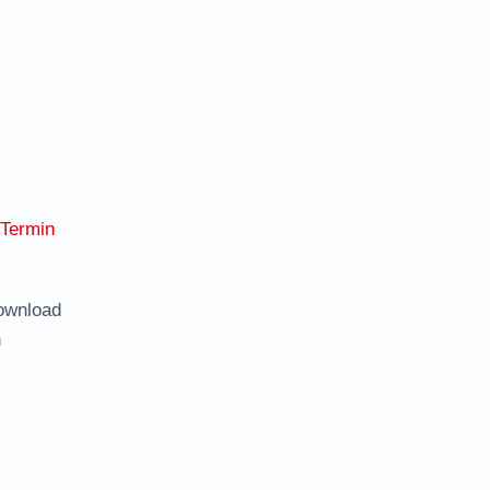
-Termin
ownload
n