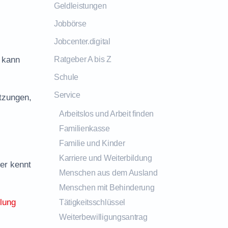
Geldleistungen
Jobbörse
Jobcenter.digital
, kann
Ratgeber A bis Z
Schule
Service
tzungen,
Arbeitslos und Arbeit finden
Familienkasse
Familie und Kinder
Karriere und Weiterbildung
er kennt
Menschen aus dem Ausland
Menschen mit Behinderung
tlung
Tätigkeitsschlüssel
Weiterbewilligungsantrag