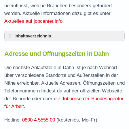
beeinflusst, welche Branchen besonders gefördert
werden. Aktuelle Informationen dazu gibt es unter
Aktuelles auf jobcenter.info
.
Inhaltsverzeichnis
Adresse und Öffnungszeiten in Dahn
Adresse und Öffnungszeiten in Dahn
Leistungen der Arbeitsvermittlung in Dahn
Termin vereinbaren und Bürgergeld beantragen
Die nächste Anlaufstelle in Dahn ist je nach Wohnort
über verschiedene Standorte und Außenstellen in der
Jobcenter Südwestpfalz – zuständige Stelle
Nähe erreichbar. Aktuelle Adressen, Öffnungszeiten und
Stellenangebote und Jobbörse in Dahn
Telefonnummern findest du auf der offiziellen Webseite
Häufige Fragen rund ums Jobcenter
der Behörde oder über die
Jobbörse der Bundesagentur
für Arbeit
.
Hotline:
0800 4 5555 00
(kostenlos, Mo–Fr)