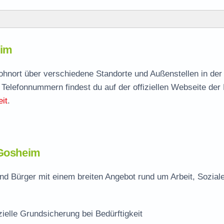
eim
eim
agen
Wohnort über verschiedene Standorte und Außenstellen in de
 Telefonnummern findest du auf der offiziellen Webseite der
it
.
 Gosheim
d Bürger mit einem breiten Angebot rund um Arbeit, Sozial
zielle Grundsicherung bei Bedürftigkeit