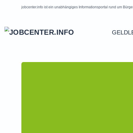
jobcenter.info ist ein unabhängiges Informationsportal rund um Bürge
Skip to main content
GELDL