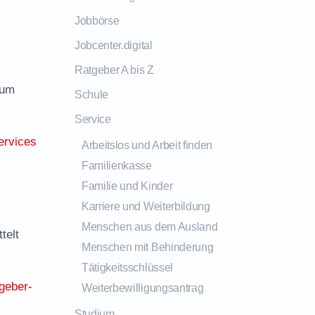
Jobbörse
Jobcenter.digital
Ratgeber A bis Z
zum
Schule
Service
ervices
Arbeitslos und Arbeit finden
Familienkasse
Familie und Kinder
Karriere und Weiterbildung
Menschen aus dem Ausland
telt
Menschen mit Behinderung
Tätigkeitsschlüssel
geber-
Weiterbewilligungsantrag
Studium