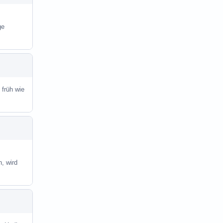
ge
 früh wie
, wird