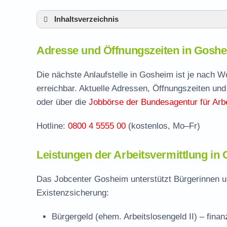
Inhaltsverzeichnis
Adresse und Öffnungszeiten in Gosheim
Adresse und Öffnungszeiten in Gosh
Leistungen der Arbeitsvermittlung in Gosh
Termin vereinbaren und Bürgergeld beantr
Die nächste Anlaufstelle in Gosheim ist je nach 
erreichbar. Aktuelle Adressen, Öffnungszeiten und
Jobcenter Tuttlingen – zuständige Stelle
oder über die
Jobbörse der Bundesagentur für Arbe
Stellenangebote und Jobbörse in Gosheim
Hotline:
0800 4 5555 00
(kostenlos, Mo–Fr)
Häufige Fragen rund ums Jobcenter
Leistungen der Arbeitsvermittlung in
Das Jobcenter Gosheim unterstützt Bürgerinnen un
Existenzsicherung:
Bürgergeld (ehem. Arbeitslosengeld II)
– finan