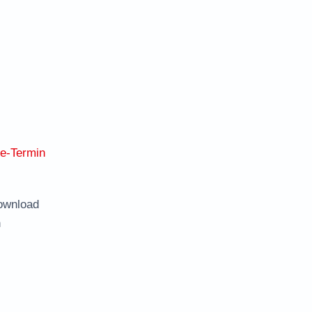
ne-Termin
ownload
n