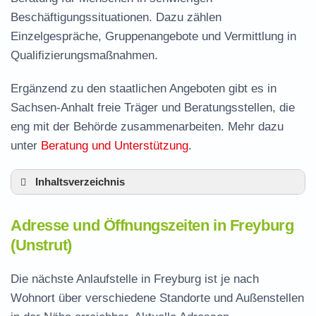
Beschäftigungssituationen. Dazu zählen
Einzelgespräche, Gruppenangebote und Vermittlung in
Qualifizierungsmaßnahmen.
Ergänzend zu den staatlichen Angeboten gibt es in
Sachsen-Anhalt freie Träger und Beratungsstellen, die
eng mit der Behörde zusammenarbeiten. Mehr dazu
unter
Beratung und Unterstützung
.
Inhaltsverzeichnis
Adresse und Öffnungszeiten in Freyburg
Adresse und Öffnungszeiten in Freyburg
Leistungen der Arbeitsvermittlung in Freyburg
(Unstrut)
Termin vereinbaren und Bürgergeld beantragen
Die nächste Anlaufstelle in Freyburg ist je nach
Jobcenter Burgenlandkreis – zuständige Stelle
Wohnort über verschiedene Standorte und Außenstellen
Stellenangebote und Jobbörse in Freyburg