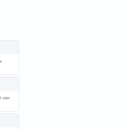
he
t oder