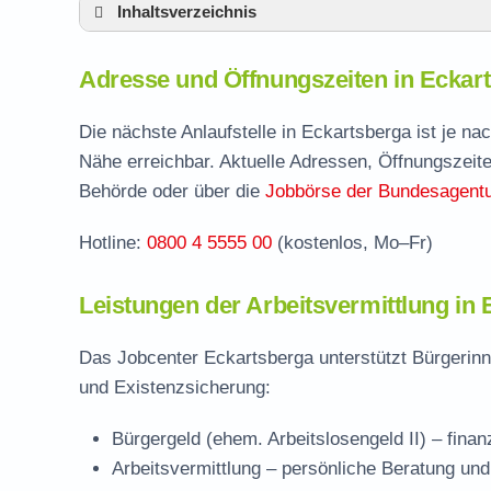
Inhaltsverzeichnis
Adresse und Öffnungszeiten in Eckartsber
Adresse und Öffnungszeiten in Eckar
Leistungen der Arbeitsvermittlung in Eckar
Termin vereinbaren und Bürgergeld beantr
Die nächste Anlaufstelle in Eckartsberga ist je n
Nähe erreichbar. Aktuelle Adressen, Öffnungszeite
Jobcenter Burgenlandkreis – zuständige St
Behörde oder über die
Jobbörse der Bundesagentur
Stellenangebote und Jobbörse in Eckartsb
Hotline:
0800 4 5555 00
(kostenlos, Mo–Fr)
Häufige Fragen rund ums Jobcenter
Leistungen der Arbeitsvermittlung in
Das Jobcenter Eckartsberga unterstützt Bürgerinn
und Existenzsicherung:
Bürgergeld (ehem. Arbeitslosengeld II)
– finan
Arbeitsvermittlung
– persönliche Beratung und