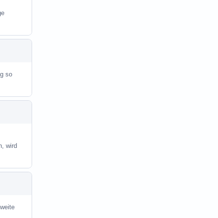
ge
ag so
, wird
sweite