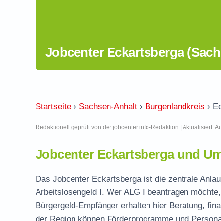
Jobcenter Eckartsberga (Sach
Startseite
›
Sachsen-Anhalt
›
Burgenlandkreis
›
Ec
Redaktionell geprüft von der jobcenter.info-Redaktion | Aktualisiert: 
Jobcenter Eckartsberga und Um
Das Jobcenter Eckartsberga ist die zentrale Anlau
Arbeitslosengeld I. Wer ALG I beantragen möchte, 
Bürgergeld-Empfänger erhalten hier Beratung, fina
der Region können Förderprogramme und Personal