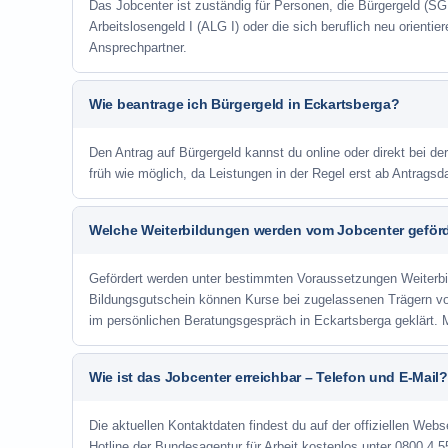
Das Jobcenter ist zuständig für Personen, die Bürgergeld (SGB
Arbeitslosengeld I (ALG I) oder die sich beruflich neu orienti
Ansprechpartner.
Wie beantrage ich Bürgergeld in Eckartsberga?
Den Antrag auf Bürgergeld kannst du online oder direkt bei de
früh wie möglich, da Leistungen in der Regel erst ab Antrags
Welche Weiterbildungen werden vom Jobcenter geför
Gefördert werden unter bestimmten Voraussetzungen Weiterb
Bildungsgutschein können Kurse bei zugelassenen Trägern v
im persönlichen Beratungsgespräch in Eckartsberga geklärt. 
Wie ist das Jobcenter erreichbar – Telefon und E-Mail?
Die aktuellen Kontaktdaten findest du auf der offiziellen Webs
Hotline der Bundesagentur für Arbeit kostenlos unter 0800 4 5