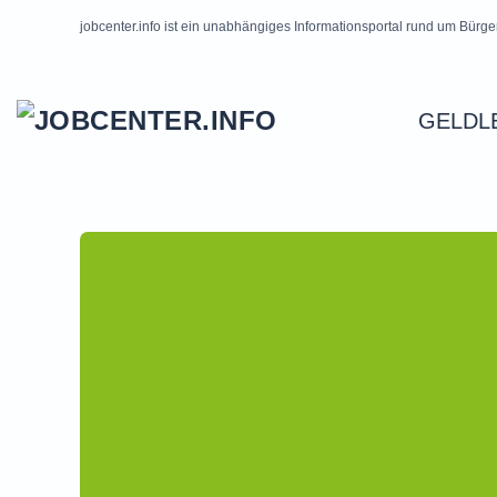
jobcenter.info ist ein unabhängiges Informationsportal rund um Bürge
Skip to main content
GELDL