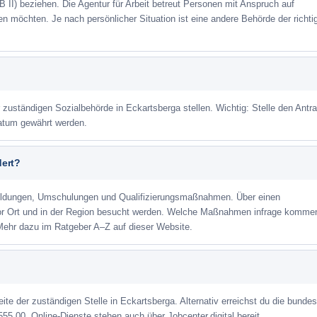
 II) beziehen. Die Agentur für Arbeit betreut Personen mit Anspruch auf
eren möchten. Je nach persönlicher Situation ist eine andere Behörde der richti
r zuständigen Sozialbehörde in Eckartsberga stellen. Wichtig: Stelle den Antr
datum gewährt werden.
dert?
ildungen, Umschulungen und Qualifizierungsmaßnahmen. Über einen
or Ort und in der Region besucht werden. Welche Maßnahmen infrage kommen
Mehr dazu im Ratgeber A–Z auf dieser Website.
eite der zuständigen Stelle in Eckartsberga. Alternativ erreichst du die bunde
555 00. Online-Dienste stehen auch über Jobcenter.digital bereit.