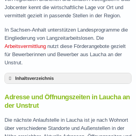
Jobcenter kennt die wirtschaftliche Lage vor Ort und
vermittelt gezielt in passende Stellen in der Region.
In Sachsen-Anhalt unterstützen Landesprogramme die
Eingliederung von Langzeitarbeitslosen. Die
Arbeitsvermittlung
nutzt diese Förderangebote gezielt
für Bewerberinnen und Bewerber aus Laucha an der
Unstrut.
Inhaltsverzeichnis
Adresse und Öffnungszeiten in Laucha
Adresse und Öffnungszeiten in Laucha an
Leistungen der Arbeitsvermittlung in Laucha
der Unstrut
Termin vereinbaren und Bürgergeld beantragen
Die nächste Anlaufstelle in Laucha ist je nach Wohnort
Jobcenter Burgenlandkreis – zuständige Stelle
über verschiedene Standorte und Außenstellen in der
Stellenangebote und Jobbörse in Laucha