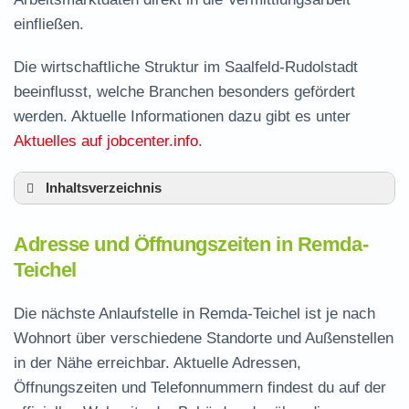
einfließen.
Die wirtschaftliche Struktur im Saalfeld-Rudolstadt
beeinflusst, welche Branchen besonders gefördert
werden. Aktuelle Informationen dazu gibt es unter
Aktuelles auf jobcenter.info
.
Inhaltsverzeichnis
Adresse und Öffnungszeiten in Remda-Teichel
Adresse und Öffnungszeiten in Remda-
Leistungen der Arbeitsvermittlung in Remda-
Teichel
Teichel
Termin vereinbaren und Bürgergeld beantragen
Die nächste Anlaufstelle in Remda-Teichel ist je nach
Wohnort über verschiedene Standorte und Außenstellen
Jobcenter Saalfeld-Rudolstadt – zuständige
in der Nähe erreichbar. Aktuelle Adressen,
Stelle
Öffnungszeiten und Telefonnummern findest du auf der
Stellenangebote und Jobbörse in Remda-