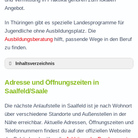
Angebot.
In Thüringen gibt es spezielle Landesprogramme für
Jugendliche ohne Ausbildungsplatz. Die
Ausbildungsberatung
hilft, passende Wege in den Beruf
zu finden.
Inhaltsverzeichnis
Adresse und Öffnungszeiten in Saalfeld
Adresse und Öffnungszeiten in
Leistungen der Arbeitsvermittlung in Saalfeld
Saalfeld/Saale
Termin vereinbaren und Bürgergeld beantragen
Die nächste Anlaufstelle in Saalfeld ist je nach Wohnort
Jobcenter Saalfeld-Rudolstadt – zuständige
über verschiedene Standorte und Außenstellen in der
Stelle
Nähe erreichbar. Aktuelle Adressen, Öffnungszeiten und
Stellenangebote und Jobbörse in Saalfeld
Telefonnummern findest du auf der offiziellen Webseite