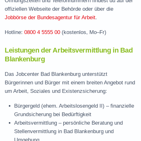
Öffnungszeiten und Telefonnummern findest du auf der
Stelle
offiziellen Webseite der Behörde oder über die
Stellenangebote und Jobbörse in Bad
Jobbörse der Bundesagentur für Arbeit
.
Blankenburg
Hotline:
0800 4 5555 00
(kostenlos, Mo–Fr)
Häufige Fragen rund ums Jobcenter
Leistungen der Arbeitsvermittlung in Bad
Blankenburg
Das Jobcenter Bad Blankenburg unterstützt
Bürgerinnen und Bürger mit einem breiten Angebot rund
um Arbeit, Soziales und Existenzsicherung:
Bürgergeld (ehem. Arbeitslosengeld II)
– finanzielle
Grundsicherung bei Bedürftigkeit
Arbeitsvermittlung
– persönliche Beratung und
Stellenvermittlung in Bad Blankenburg und
Umgebung