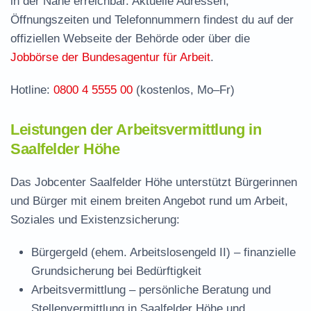
in der Nähe erreichbar. Aktuelle Adressen,
Jobcenter Saalfeld-Rudolstadt – zuständige
Öffnungszeiten und Telefonnummern findest du auf der
Stelle
offiziellen Webseite der Behörde oder über die
Stellenangebote und Jobbörse in Saalfelder
Jobbörse der Bundesagentur für Arbeit
.
Höhe
Hotline:
0800 4 5555 00
(kostenlos, Mo–Fr)
Häufige Fragen rund ums Jobcenter
Leistungen der Arbeitsvermittlung in
Saalfelder Höhe
Das Jobcenter Saalfelder Höhe unterstützt Bürgerinnen
und Bürger mit einem breiten Angebot rund um Arbeit,
Soziales und Existenzsicherung:
Bürgergeld (ehem. Arbeitslosengeld II)
– finanzielle
Grundsicherung bei Bedürftigkeit
Arbeitsvermittlung
– persönliche Beratung und
Stellenvermittlung in Saalfelder Höhe und