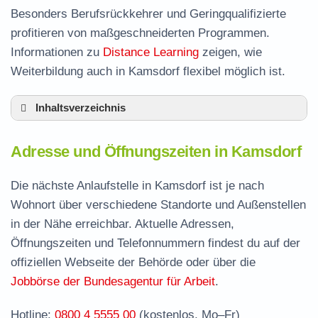
Besonders Berufsrückkehrer und Geringqualifizierte
profitieren von maßgeschneiderten Programmen.
Informationen zu
Distance Learning
zeigen, wie
Weiterbildung auch in Kamsdorf flexibel möglich ist.
Inhaltsverzeichnis
Adresse und Öffnungszeiten in Kamsdorf
Adresse und Öffnungszeiten in Kamsdorf
Leistungen der Arbeitsvermittlung in Kamsdorf
Termin vereinbaren und Bürgergeld beantragen
Die nächste Anlaufstelle in Kamsdorf ist je nach
Wohnort über verschiedene Standorte und Außenstellen
Jobcenter Saalfeld-Rudolstadt – zuständige
in der Nähe erreichbar. Aktuelle Adressen,
Stelle
Öffnungszeiten und Telefonnummern findest du auf der
Stellenangebote und Jobbörse in Kamsdorf
offiziellen Webseite der Behörde oder über die
Häufige Fragen rund ums Jobcenter
Jobbörse der Bundesagentur für Arbeit
.
Hotline:
0800 4 5555 00
(kostenlos, Mo–Fr)