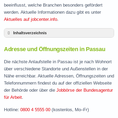
beeinflusst, welche Branchen besonders gefördert
werden. Aktuelle Informationen dazu gibt es unter
Aktuelles auf jobcenter.info
.
Inhaltsverzeichnis
Adresse und Öffnungszeiten in Passau
Adresse und Öffnungszeiten in Passau
Leistungen der Arbeitsvermittlung in Passau
Termin vereinbaren und Bürgergeld beantragen
Die nächste Anlaufstelle in Passau ist je nach Wohnort
über verschiedene Standorte und Außenstellen in der
Jobcenter Passau Stadt – zuständige Stelle
Nähe erreichbar. Aktuelle Adressen, Öffnungszeiten und
Stellenangebote und Jobbörse in Passau
Telefonnummern findest du auf der offiziellen Webseite
Häufige Fragen rund ums Jobcenter
der Behörde oder über die
Jobbörse der Bundesagentur
für Arbeit
.
Hotline:
0800 4 5555 00
(kostenlos, Mo–Fr)