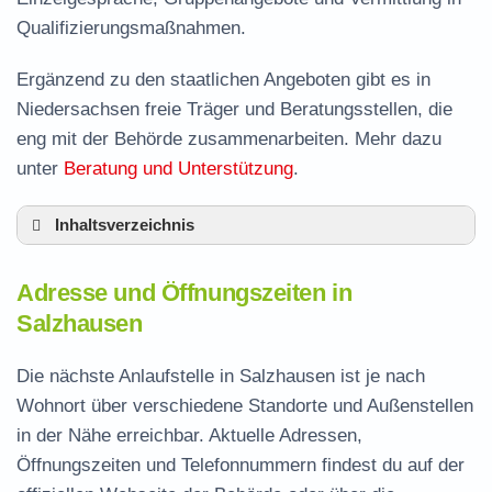
Qualifizierungsmaßnahmen.
Ergänzend zu den staatlichen Angeboten gibt es in
Niedersachsen freie Träger und Beratungsstellen, die
eng mit der Behörde zusammenarbeiten. Mehr dazu
unter
Beratung und Unterstützung
.
Inhaltsverzeichnis
Adresse und Öffnungszeiten in Salzhausen
Adresse und Öffnungszeiten in
Leistungen der Arbeitsvermittlung in
Salzhausen
Salzhausen
Termin vereinbaren und Bürgergeld beantragen
Die nächste Anlaufstelle in Salzhausen ist je nach
Wohnort über verschiedene Standorte und Außenstellen
Jobcenter Harburg – zuständige Stelle
in der Nähe erreichbar. Aktuelle Adressen,
Stellenangebote und Jobbörse in Salzhausen
Öffnungszeiten und Telefonnummern findest du auf der
Häufige Fragen rund ums Jobcenter