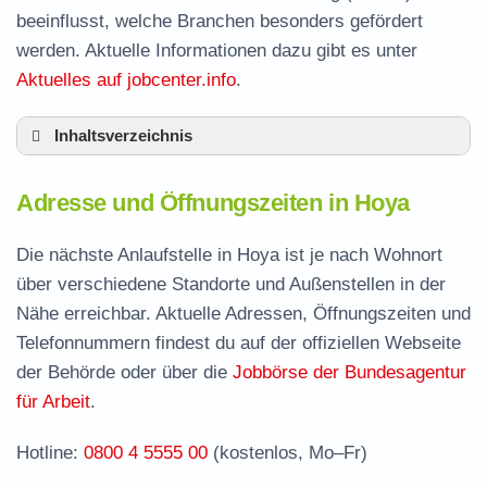
beeinflusst, welche Branchen besonders gefördert
werden. Aktuelle Informationen dazu gibt es unter
Aktuelles auf jobcenter.info
.
Inhaltsverzeichnis
Adresse und Öffnungszeiten in Hoya
Adresse und Öffnungszeiten in Hoya
Leistungen der Arbeitsvermittlung in Hoya
Termin vereinbaren und Bürgergeld beantragen
Die nächste Anlaufstelle in Hoya ist je nach Wohnort
über verschiedene Standorte und Außenstellen in der
Jobcenter Nienburg (Weser) – zuständige
Nähe erreichbar. Aktuelle Adressen, Öffnungszeiten und
Stelle
Telefonnummern findest du auf der offiziellen Webseite
Stellenangebote und Jobbörse in Hoya
der Behörde oder über die
Jobbörse der Bundesagentur
Häufige Fragen rund ums Jobcenter
für Arbeit
.
Hotline:
0800 4 5555 00
(kostenlos, Mo–Fr)