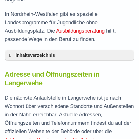
In Nordrhein-Westfalen gibt es spezielle
Landesprogramme für Jugendliche ohne
Ausbildungsplatz. Die
Ausbildungsberatung
hilft,
passende Wege in den Beruf zu finden.
Inhaltsverzeichnis
Adresse und Öffnungszeiten in Langerwehe
Adresse und Öffnungszeiten in
Leistungen der Arbeitsvermittlung in
Langerwehe
Langerwehe
Termin vereinbaren und Bürgergeld beantragen
Die nächste Anlaufstelle in Langerwehe ist je nach
Wohnort über verschiedene Standorte und Außenstellen
Jobcenter Düren – zuständige Stelle
in der Nähe erreichbar. Aktuelle Adressen,
Stellenangebote und Jobbörse in Langerwehe
Öffnungszeiten und Telefonnummern findest du auf der
Häufige Fragen rund ums Jobcenter
offiziellen Webseite der Behörde oder über die