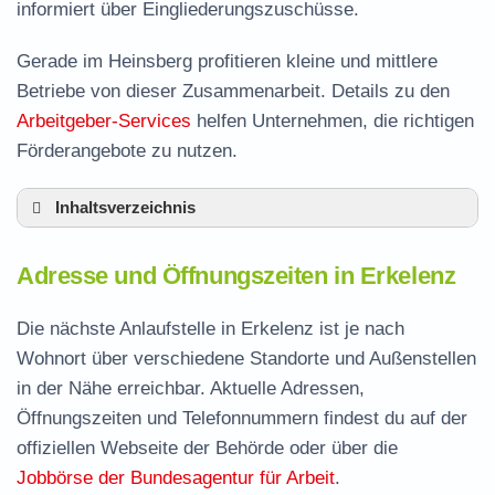
informiert über Eingliederungszuschüsse.
Gerade im Heinsberg profitieren kleine und mittlere
Betriebe von dieser Zusammenarbeit. Details zu den
Arbeitgeber-Services
helfen Unternehmen, die richtigen
Förderangebote zu nutzen.
Inhaltsverzeichnis
Adresse und Öffnungszeiten in Erkelenz
Adresse und Öffnungszeiten in Erkelenz
Leistungen der Arbeitsvermittlung in Erkelenz
Termin vereinbaren und Bürgergeld beantragen
Die nächste Anlaufstelle in Erkelenz ist je nach
Wohnort über verschiedene Standorte und Außenstellen
Jobcenter Heinsberg – zuständige Stelle
in der Nähe erreichbar. Aktuelle Adressen,
Stellenangebote und Jobbörse in Erkelenz
Öffnungszeiten und Telefonnummern findest du auf der
Häufige Fragen rund ums Jobcenter
offiziellen Webseite der Behörde oder über die
Jobbörse der Bundesagentur für Arbeit
.