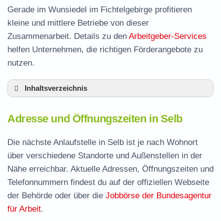
Gerade im Wunsiedel im Fichtelgebirge profitieren
kleine und mittlere Betriebe von dieser
Zusammenarbeit. Details zu den
Arbeitgeber-Services
helfen Unternehmen, die richtigen Förderangebote zu
nutzen.
Inhaltsverzeichnis
Adresse und Öffnungszeiten in Selb
Adresse und Öffnungszeiten in Selb
Leistungen der Arbeitsvermittlung in Selb
Termin vereinbaren und Bürgergeld beantragen
Die nächste Anlaufstelle in Selb ist je nach Wohnort
über verschiedene Standorte und Außenstellen in der
Jobcenter Wunsiedel im Fichtelgebirge –
Nähe erreichbar. Aktuelle Adressen, Öffnungszeiten und
zuständige Stelle
Telefonnummern findest du auf der offiziellen Webseite
Stellenangebote und Jobbörse in Selb
der Behörde oder über die
Jobbörse der Bundesagentur
Häufige Fragen rund ums Jobcenter
für Arbeit
.