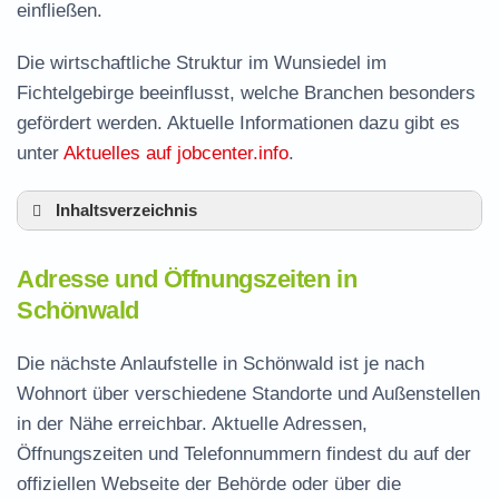
einfließen.
Die wirtschaftliche Struktur im Wunsiedel im
Fichtelgebirge beeinflusst, welche Branchen besonders
gefördert werden. Aktuelle Informationen dazu gibt es
unter
Aktuelles auf jobcenter.info
.
Inhaltsverzeichnis
Adresse und Öffnungszeiten in Schönwald
Adresse und Öffnungszeiten in
Leistungen der Arbeitsvermittlung in
Schönwald
Schönwald
Termin vereinbaren und Bürgergeld beantragen
Die nächste Anlaufstelle in Schönwald ist je nach
Wohnort über verschiedene Standorte und Außenstellen
Jobcenter Wunsiedel im Fichtelgebirge –
in der Nähe erreichbar. Aktuelle Adressen,
zuständige Stelle
Öffnungszeiten und Telefonnummern findest du auf der
Stellenangebote und Jobbörse in Schönwald
offiziellen Webseite der Behörde oder über die