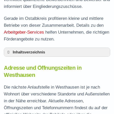
informiert über Eingliederungszuschüsse.
Gerade im Ostalbkreis profitieren kleine und mittlere
Betriebe von dieser Zusammenarbeit. Details zu den
Arbeitgeber-Services
helfen Unternehmen, die richtigen
Förderangebote zu nutzen.
Inhaltsverzeichnis
Adresse und Öffnungszeiten in Westhausen
Adresse und Öffnungszeiten in
Leistungen der Arbeitsvermittlung in
Westhausen
Westhausen
Termin vereinbaren und Bürgergeld beantragen
Die nächste Anlaufstelle in Westhausen ist je nach
Wohnort über verschiedene Standorte und Außenstellen
Jobcenter Ostalbkreis – zuständige Stelle
in der Nähe erreichbar. Aktuelle Adressen,
Stellenangebote und Jobbörse in Westhausen
Öffnungszeiten und Telefonnummern findest du auf der
Häufige Fragen rund ums Jobcenter