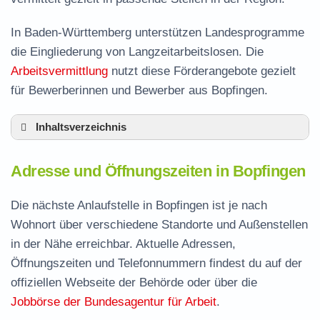
In Baden-Württemberg unterstützen Landesprogramme
die Eingliederung von Langzeitarbeitslosen. Die
Arbeitsvermittlung
nutzt diese Förderangebote gezielt
für Bewerberinnen und Bewerber aus Bopfingen.
Inhaltsverzeichnis
Adresse und Öffnungszeiten in Bopfingen
Adresse und Öffnungszeiten in Bopfingen
Leistungen der Arbeitsvermittlung in Bopfingen
Termin vereinbaren und Bürgergeld beantragen
Die nächste Anlaufstelle in Bopfingen ist je nach
Wohnort über verschiedene Standorte und Außenstellen
Jobcenter Ostalbkreis – zuständige Stelle
in der Nähe erreichbar. Aktuelle Adressen,
Stellenangebote und Jobbörse in Bopfingen
Öffnungszeiten und Telefonnummern findest du auf der
Häufige Fragen rund ums Jobcenter
offiziellen Webseite der Behörde oder über die
Jobbörse der Bundesagentur für Arbeit
.