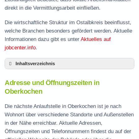
direkt in die Vermittlungsarbeit einfließen.
Die wirtschaftliche Struktur im Ostalbkreis beeinflusst,
welche Branchen besonders gefördert werden. Aktuelle
Informationen dazu gibt es unter
Aktuelles auf
jobcenter.info
.
Inhaltsverzeichnis
Adresse und Öffnungszeiten in Oberkochen
Adresse und Öffnungszeiten in
Leistungen der Arbeitsvermittlung in
Oberkochen
Oberkochen
Termin vereinbaren und Bürgergeld beantragen
Die nächste Anlaufstelle in Oberkochen ist je nach
Wohnort über verschiedene Standorte und Außenstellen
Jobcenter Ostalbkreis – zuständige Stelle
in der Nähe erreichbar. Aktuelle Adressen,
Stellenangebote und Jobbörse in Oberkochen
Öffnungszeiten und Telefonnummern findest du auf der
Häufige Fragen rund ums Jobcenter