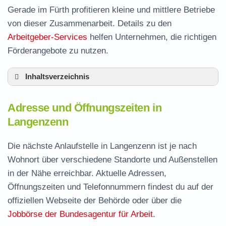
Gerade im Fürth profitieren kleine und mittlere Betriebe
von dieser Zusammenarbeit. Details zu den
Arbeitgeber-Services
helfen Unternehmen, die richtigen
Förderangebote zu nutzen.
Inhaltsverzeichnis
Adresse und Öffnungszeiten in Langenzenn
Adresse und Öffnungszeiten in
Leistungen der Arbeitsvermittlung in
Langenzenn
Langenzenn
Termin vereinbaren und Bürgergeld beantragen
Die nächste Anlaufstelle in Langenzenn ist je nach
Wohnort über verschiedene Standorte und Außenstellen
Jobcenter Fürth – zuständige Stelle
in der Nähe erreichbar. Aktuelle Adressen,
Stellenangebote und Jobbörse in Langenzenn
Öffnungszeiten und Telefonnummern findest du auf der
Häufige Fragen rund ums Jobcenter
offiziellen Webseite der Behörde oder über die
Jobbörse der Bundesagentur für Arbeit
.