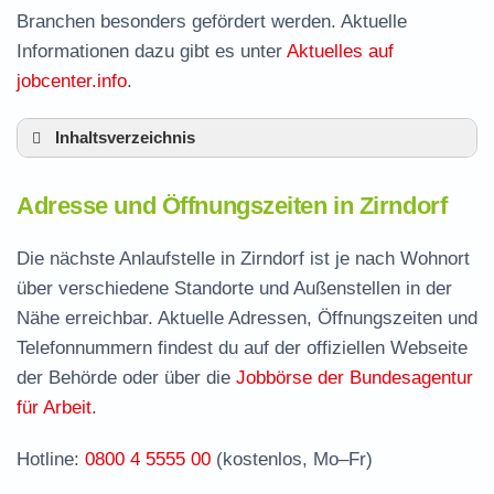
Branchen besonders gefördert werden. Aktuelle
Informationen dazu gibt es unter
Aktuelles auf
jobcenter.info
.
Inhaltsverzeichnis
Adresse und Öffnungszeiten in Zirndorf
Adresse und Öffnungszeiten in Zirndorf
Leistungen der Arbeitsvermittlung in Zirndorf
Termin vereinbaren und Bürgergeld beantragen
Die nächste Anlaufstelle in Zirndorf ist je nach Wohnort
über verschiedene Standorte und Außenstellen in der
Jobcenter Fürth – zuständige Stelle
Nähe erreichbar. Aktuelle Adressen, Öffnungszeiten und
Stellenangebote und Jobbörse in Zirndorf
Telefonnummern findest du auf der offiziellen Webseite
Häufige Fragen rund ums Jobcenter
der Behörde oder über die
Jobbörse der Bundesagentur
für Arbeit
.
Hotline:
0800 4 5555 00
(kostenlos, Mo–Fr)