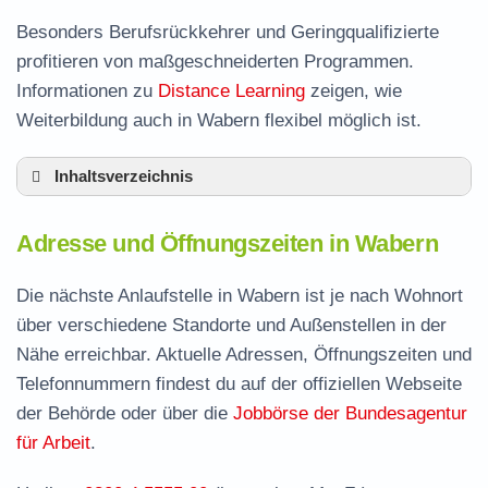
Besonders Berufsrückkehrer und Geringqualifizierte
profitieren von maßgeschneiderten Programmen.
Informationen zu
Distance Learning
zeigen, wie
Weiterbildung auch in Wabern flexibel möglich ist.
Inhaltsverzeichnis
Adresse und Öffnungszeiten in Wabern
Adresse und Öffnungszeiten in Wabern
Leistungen der Arbeitsvermittlung in Wabern
Termin vereinbaren und Bürgergeld beantragen
Die nächste Anlaufstelle in Wabern ist je nach Wohnort
über verschiedene Standorte und Außenstellen in der
Jobcenter Schwalm-Eder-Kreis – zuständige
Nähe erreichbar. Aktuelle Adressen, Öffnungszeiten und
Stelle
Telefonnummern findest du auf der offiziellen Webseite
Stellenangebote und Jobbörse in Wabern
der Behörde oder über die
Jobbörse der Bundesagentur
Häufige Fragen rund ums Jobcenter
für Arbeit
.