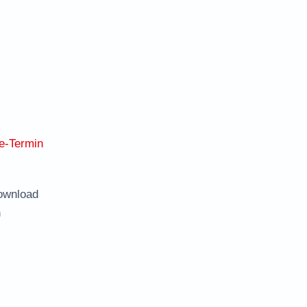
e-Termin
ownload
n