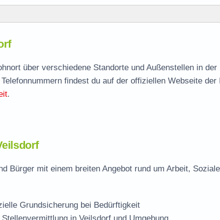
orf
orf
agen
 Wohnort über verschiedene Standorte und Außenstellen in de
 Telefonnummern findest du auf der offiziellen Webseite der
lle
it
.
eilsdorf
nd Bürger mit einem breiten Angebot rund um Arbeit, Sozial
zielle Grundsicherung bei Bedürftigkeit
 Stellenvermittlung in Veilsdorf und Umgebung