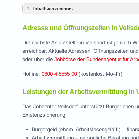
Inhaltsverzeichnis
Adresse und Öffnungszeiten in Veilsdorf
Adresse und Öffnungszeiten in Veilsd
Leistungen der Arbeitsvermittlung in Veilsd
Termin vereinbaren und Bürgergeld beantr
Die nächste Anlaufstelle in Veilsdorf ist je nach
erreichbar. Aktuelle Adressen, Öffnungszeiten und
Jobcenter Hildburghausen – zuständige Ste
oder über die
Jobbörse der Bundesagentur für Arbe
Stellenangebote und Jobbörse in Veilsdorf
Hotline:
0800 4 5555 00
(kostenlos, Mo–Fr)
Häufige Fragen rund ums Jobcenter
Leistungen der Arbeitsvermittlung in V
Das Jobcenter Veilsdorf unterstützt Bürgerinnen u
Existenzsicherung:
Bürgergeld (ehem. Arbeitslosengeld II)
– finan
Arbeitsvermittlung
– persönliche Beratung und