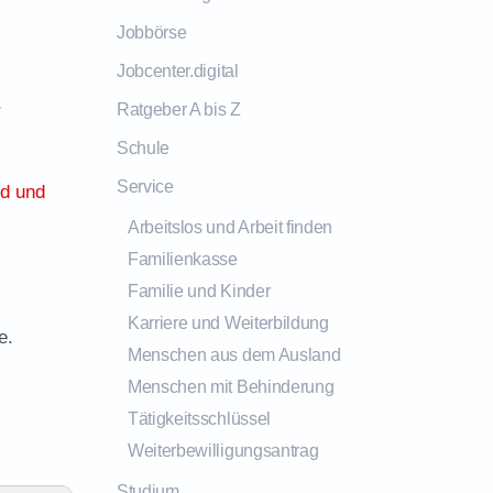
Jobbörse
Jobcenter.digital
r
Ratgeber A bis Z
Schule
Service
ld und
Arbeitslos und Arbeit finden
Familienkasse
Familie und Kinder
Karriere und Weiterbildung
e.
Menschen aus dem Ausland
Menschen mit Behinderung
Tätigkeitsschlüssel
Weiterbewilligungsantrag
Studium