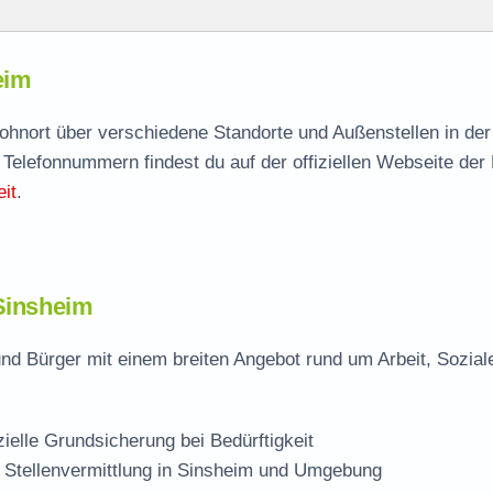
eim
eim
agen
Wohnort über verschiedene Standorte und Außenstellen in de
 Telefonnummern findest du auf der offiziellen Webseite der
 Stelle
it
.
 Sinsheim
nd Bürger mit einem breiten Angebot rund um Arbeit, Sozial
zielle Grundsicherung bei Bedürftigkeit
 Stellenvermittlung in Sinsheim und Umgebung