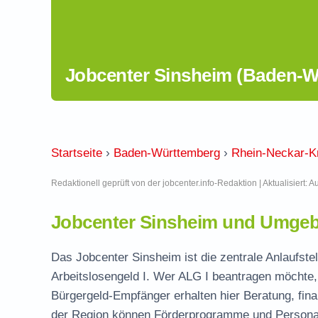
Jobcenter Sinsheim (Baden-W
Startseite
›
Baden-Württemberg
›
Rhein-Neckar-K
Redaktionell geprüft von der jobcenter.info-Redaktion | Aktualisiert: 
Jobcenter Sinsheim und Umgeb
Das Jobcenter Sinsheim ist die zentrale Anlaufste
Arbeitslosengeld I. Wer ALG I beantragen möchte, 
Bürgergeld-Empfänger erhalten hier Beratung, fina
der Region können Förderprogramme und Personal