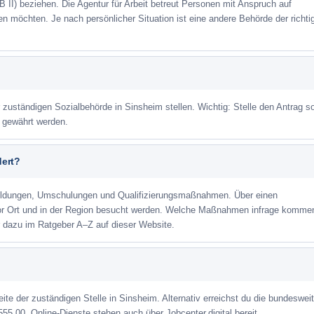
 II) beziehen. Die Agentur für Arbeit betreut Personen mit Anspruch auf
eren möchten. Je nach persönlicher Situation ist eine andere Behörde der richti
r zuständigen Sozialbehörde in Sinsheim stellen. Wichtig: Stelle den Antrag so
m gewährt werden.
dert?
ildungen, Umschulungen und Qualifizierungsmaßnahmen. Über einen
or Ort und in der Region besucht werden. Welche Maßnahmen infrage kommen
 dazu im Ratgeber A–Z auf dieser Website.
eite der zuständigen Stelle in Sinsheim. Alternativ erreichst du die bundeswei
555 00. Online-Dienste stehen auch über Jobcenter.digital bereit.