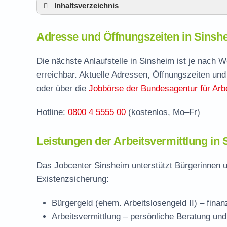
Inhaltsverzeichnis
Adresse und Öffnungszeiten in Sinsheim
Adresse und Öffnungszeiten in Sinsh
Leistungen der Arbeitsvermittlung in Sinsh
Termin vereinbaren und Bürgergeld beantr
Die nächste Anlaufstelle in Sinsheim ist je nach 
erreichbar. Aktuelle Adressen, Öffnungszeiten und
Jobcenter Rhein-Neckar-Kreis – zuständige
oder über die
Jobbörse der Bundesagentur für Arbe
Stellenangebote und Jobbörse in Sinsheim
Hotline:
0800 4 5555 00
(kostenlos, Mo–Fr)
Häufige Fragen rund ums Jobcenter
Leistungen der Arbeitsvermittlung in
Das Jobcenter Sinsheim unterstützt Bürgerinnen u
Existenzsicherung:
Bürgergeld (ehem. Arbeitslosengeld II)
– finan
Arbeitsvermittlung
– persönliche Beratung und