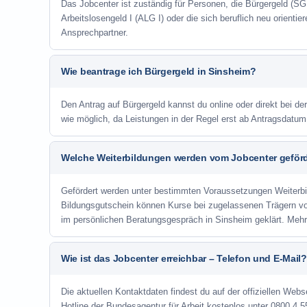
Das Jobcenter ist zuständig für Personen, die Bürgergeld (SGB
Arbeitslosengeld I (ALG I) oder die sich beruflich neu orienti
Ansprechpartner.
Wie beantrage ich Bürgergeld in Sinsheim?
Den Antrag auf Bürgergeld kannst du online oder direkt bei de
wie möglich, da Leistungen in der Regel erst ab Antragsdatu
Welche Weiterbildungen werden vom Jobcenter geför
Gefördert werden unter bestimmten Voraussetzungen Weiterb
Bildungsgutschein können Kurse bei zugelassenen Trägern v
im persönlichen Beratungsgespräch in Sinsheim geklärt. Mehr
Wie ist das Jobcenter erreichbar – Telefon und E-Mail?
Die aktuellen Kontaktdaten findest du auf der offiziellen Webs
Hotline der Bundesagentur für Arbeit kostenlos unter 0800 4 5