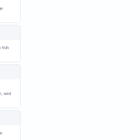
ge
 früh
, wird
te