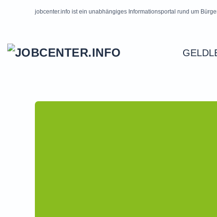
jobcenter.info ist ein unabhängiges Informationsportal rund um Bürge
Skip to main content
GELDL