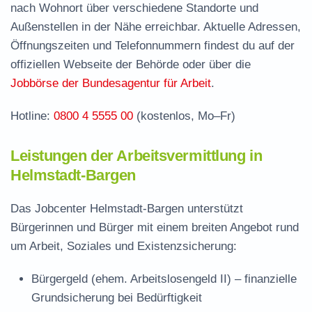
Termin vereinbaren und Bürgergeld beantragen
nach Wohnort über verschiedene Standorte und
Außenstellen in der Nähe erreichbar. Aktuelle Adressen,
Jobcenter Rhein-Neckar-Kreis – zuständige
Öffnungszeiten und Telefonnummern findest du auf der
Stelle
offiziellen Webseite der Behörde oder über die
Stellenangebote und Jobbörse in Helmstadt-
Jobbörse der Bundesagentur für Arbeit
.
Bargen
Hotline:
0800 4 5555 00
(kostenlos, Mo–Fr)
Häufige Fragen rund ums Jobcenter
Leistungen der Arbeitsvermittlung in
Helmstadt-Bargen
Das Jobcenter Helmstadt-Bargen unterstützt
Bürgerinnen und Bürger mit einem breiten Angebot rund
um Arbeit, Soziales und Existenzsicherung:
Bürgergeld (ehem. Arbeitslosengeld II)
– finanzielle
Grundsicherung bei Bedürftigkeit