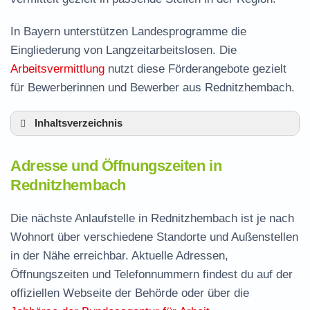
In Bayern unterstützen Landesprogramme die
Eingliederung von Langzeitarbeitslosen. Die
Arbeitsvermittlung
nutzt diese Förderangebote gezielt
für Bewerberinnen und Bewerber aus Rednitzhembach.
Inhaltsverzeichnis
Adresse und Öffnungszeiten in
Adresse und Öffnungszeiten in
Rednitzhembach
Rednitzhembach
Leistungen der Arbeitsvermittlung in
Rednitzhembach
Die nächste Anlaufstelle in Rednitzhembach ist je nach
Termin vereinbaren und Bürgergeld beantragen
Wohnort über verschiedene Standorte und Außenstellen
in der Nähe erreichbar. Aktuelle Adressen,
Jobcenter Roth – zuständige Stelle
Öffnungszeiten und Telefonnummern findest du auf der
Stellenangebote und Jobbörse in
offiziellen Webseite der Behörde oder über die
Rednitzhembach